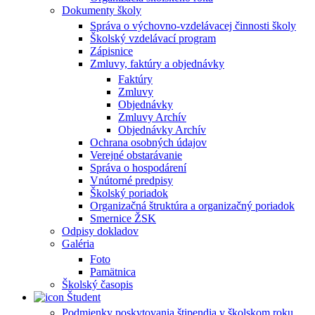
Dokumenty školy
Správa o výchovno-vzdelávacej činnosti školy
Školský vzdelávací program
Zápisnice
Zmluvy, faktúry a objednávky
Faktúry
Zmluvy
Objednávky
Zmluvy Archív
Objednávky Archív
Ochrana osobných údajov
Verejné obstarávanie
Správa o hospodárení
Vnútorné predpisy
Školský poriadok
Organizačná štruktúra a organizačný poriadok
Smernice ŽSK
Odpisy dokladov
Galéria
Foto
Pamätnica
Školský časopis
Študent
Podmienky poskytovania štipendia v školskom roku