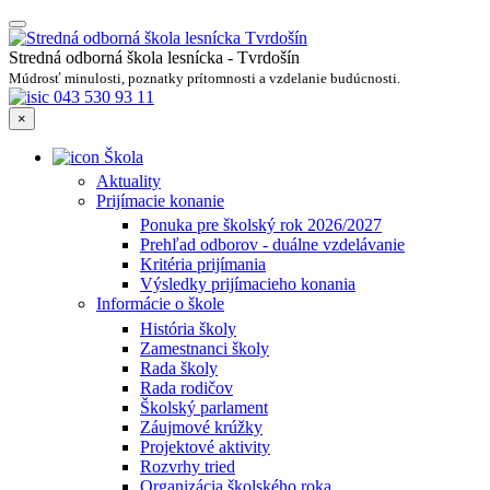
Stredná odborná škola lesnícka - Tvrdošín
Múdrosť minulosti, poznatky prítomnosti a vzdelanie budúcnosti.
043 530 93 11
×
Škola
Aktuality
Prijímacie konanie
Ponuka pre školský rok 2026/2027
Prehľad odborov - duálne vzdelávanie
Kritéria prijímania
Výsledky prijímacieho konania
Informácie o škole
História školy
Zamestnanci školy
Rada školy
Rada rodičov
Školský parlament
Záujmové krúžky
Projektové aktivity
Rozvrhy tried
Organizácia školského roka