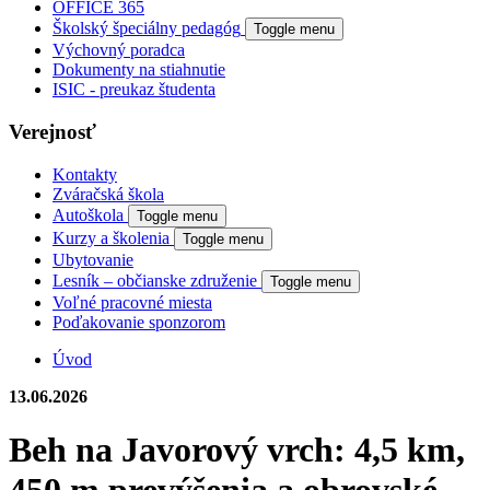
OFFICE 365
Školský špeciálny pedagóg
Toggle menu
Výchovný poradca
Dokumenty na stiahnutie
ISIC - preukaz študenta
Verejnosť
Kontakty
Zváračská škola
Autoškola
Toggle menu
Kurzy a školenia
Toggle menu
Ubytovanie
Lesník – občianske združenie
Toggle menu
Voľné pracovné miesta
Poďakovanie sponzorom
Úvod
13.06.2026
Beh na Javorový vrch: 4,5 km,