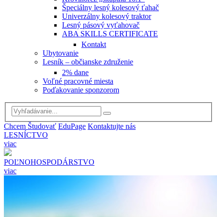
Špeciálny lesný kolesový ťahač
Univerzálny kolesový traktor
Lesný pásový vyťahovač
ABA SKILLS CERTIFICATE
Kontakt
Ubytovanie
Lesník – občianske združenie
2% dane
Voľné pracovné miesta
Poďakovanie sponzorom
Chcem Študovať
Edu
Page
Kontaktujte nás
LESNÍCTVO
viac
POĽNOHOSPODÁRSTVO
viac