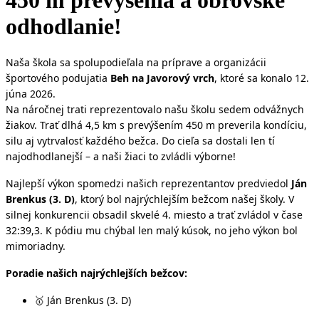
450 m prevýšenia a obrovské
odhodlanie!
Naša škola sa spolupodieľala na príprave a organizácii
športového podujatia
Beh na Javorový vrch
, ktoré sa konalo 12.
júna 2026.
Na náročnej trati reprezentovalo našu školu sedem odvážnych
žiakov. Trať dlhá 4,5 km s prevýšením 450 m preverila kondíciu,
silu aj vytrvalosť každého bežca. Do cieľa sa dostali len tí
najodhodlanejší – a naši žiaci to zvládli výborne!
Najlepší výkon spomedzi našich reprezentantov predviedol
Ján
Brenkus (3. D)
, ktorý bol najrýchlejším bežcom našej školy. V
silnej konkurencii obsadil skvelé 4. miesto a trať zvládol v čase
32:39,3. K pódiu mu chýbal len malý kúsok, no jeho výkon bol
mimoriadny.
Poradie našich najrýchlejších bežcov:
Ján Brenkus (3. D)
🥇