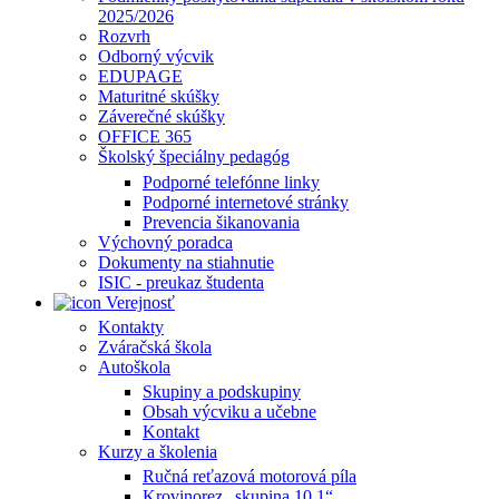
2025/2026
Rozvrh
Odborný výcvik
EDUPAGE
Maturitné skúšky
Záverečné skúšky
OFFICE 365
Školský špeciálny pedagóg
Podporné telefónne linky
Podporné internetové stránky
Prevencia šikanovania
Výchovný poradca
Dokumenty na stiahnutie
ISIC - preukaz študenta
Verejnosť
Kontakty
Zváračská škola
Autoškola
Skupiny a podskupiny
Obsah výcviku a učebne
Kontakt
Kurzy a školenia
Ručná reťazová motorová píla
Krovinorez „skupina 10.1“