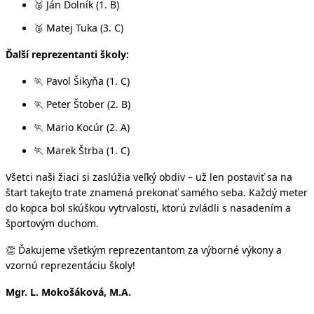
Ján Dolník (1. B)
🥈
Matej Tuka (3. C)
🥉
Ďalší reprezentanti školy:
Pavol Šikyňa (1. C)
🏃
Peter Štober (2. B)
🏃
Mario Kocúr (2. A)
🏃
Marek Štrba (1. C)
🏃
Všetci naši žiaci si zaslúžia veľký obdiv – už len postaviť sa na
štart takejto trate znamená prekonať samého seba. Každý meter
do kopca bol skúškou vytrvalosti, ktorú zvládli s nasadením a
športovým duchom.
Ďakujeme všetkým reprezentantom za výborné výkony a
👏
vzornú reprezentáciu školy!
Mgr. L. Mokošáková, M.A.