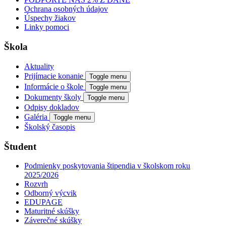
Ochrana osobných údajov
Úspechy žiakov
Linky pomoci
Škola
Aktuality
Prijímacie konanie
Toggle menu
Informácie o škole
Toggle menu
Dokumenty školy
Toggle menu
Odpisy dokladov
Galéria
Toggle menu
Školský časopis
Študent
Podmienky poskytovania štipendia v školskom roku
2025/2026
Rozvrh
Odborný výcvik
EDUPAGE
Maturitné skúšky
Záverečné skúšky