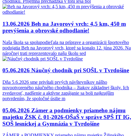
chodníku. Prijemná prechádzka v tôni lesa bol
13.06.2026
Beh na Javorový vrch: 4,5 km, 450 m
prevýšenia a obrovské odhodlanie!
Naša škola sa spolupodieľala na príprave a organizácii športového
podujatia Beh na Javorový vrch, ktoré sa konalo 12. júna 2026. Na
náročnej trati reprezentovalo našu školu sed
05.06.2026
Náučný chodník pri SOŠL v Tvrdošíne
Dňa 5.6.2026 sme privítali prvých návštevníkov nášho
novootvoreného náučného chodníka – žiakov základnej školy. Ich
zvedavosť, nadšenie a aktívne zapájanie sa boli najkrajším
potvrdením, že spoločné úsilie m
05.06.2026
Zámer a podmienky priameho nájmu
majetku ŽSK č. 01-2026-OŠaŠ v správe SPŠ IT IG,
SOŠ lesníckej a Gymnázia v Tvrdošíne
ZÁMER a PODMIENKY priameho nájmu majetku Žilinského