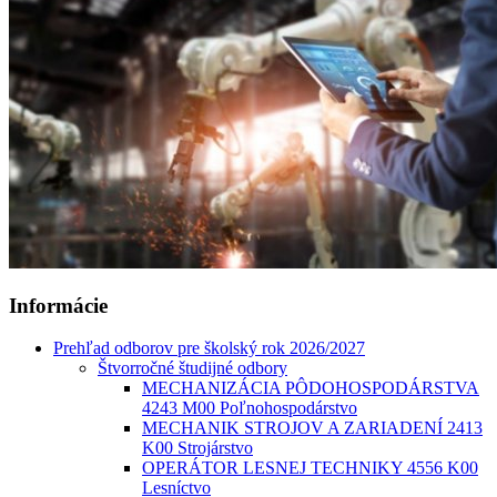
Informácie
Prehľad odborov pre školský rok 2026/2027
Štvorročné študijné odbory
MECHANIZÁCIA PÔDOHOSPODÁRSTVA
4243 M00 Poľnohospodárstvo
MECHANIK STROJOV A ZARIADENÍ 2413
K00 Strojárstvo
OPERÁTOR LESNEJ TECHNIKY 4556 K00
Lesníctvo