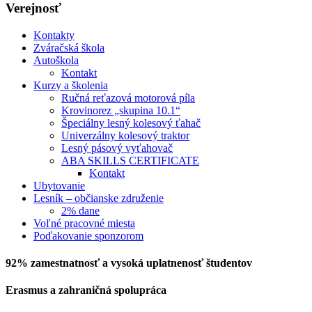
Verejnosť
Kontakty
Zváračská škola
Autoškola
Kontakt
Kurzy a školenia
Ručná reťazová motorová píla
Krovinorez „skupina 10.1“
Špeciálny lesný kolesový ťahač
Univerzálny kolesový traktor
Lesný pásový vyťahovač
ABA SKILLS CERTIFICATE
Kontakt
Ubytovanie
Lesník – občianske združenie
2% dane
Voľné pracovné miesta
Poďakovanie sponzorom
92% zamestnatnosť a vysoká uplatnenosť študentov
Erasmus a zahraničná
spolupráca