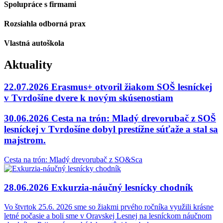
Spolupráce
s firmami
Rozsiahla odborná
prax
Vlastná
autoškola
Aktuality
22.07.2026
Erasmus+ otvoril žiakom SOŠ lesníckej
v Tvrdošíne dvere k novým skúsenostiam
30.06.2026
Cesta na trón: Mladý drevorubač z SOŠ
lesníckej v Tvrdošíne dobyl prestížne súťaže a stal sa
majstrom.
Cesta na trón: Mladý drevorubač z SO&Sca
28.06.2026
Exkurzia-náučný lesnícky chodník
Vo štvrtok 25.6. 2026 sme so žiakmi prvého ročníka využili krásne
letné počasie a boli sme v Oravskej Lesnej na lesníckom náučnom