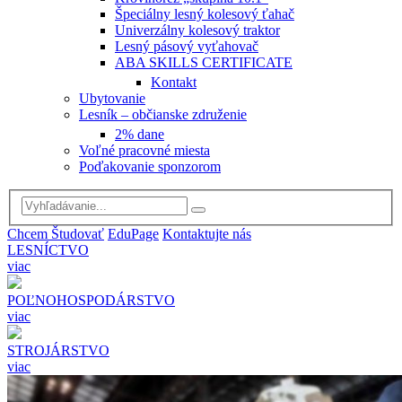
Špeciálny lesný kolesový ťahač
Univerzálny kolesový traktor
Lesný pásový vyťahovač
ABA SKILLS CERTIFICATE
Kontakt
Ubytovanie
Lesník – občianske združenie
2% dane
Voľné pracovné miesta
Poďakovanie sponzorom
Chcem Študovať
Edu
Page
Kontaktujte nás
LESNÍCTVO
viac
POĽNOHOSPODÁRSTVO
viac
STROJÁRSTVO
viac