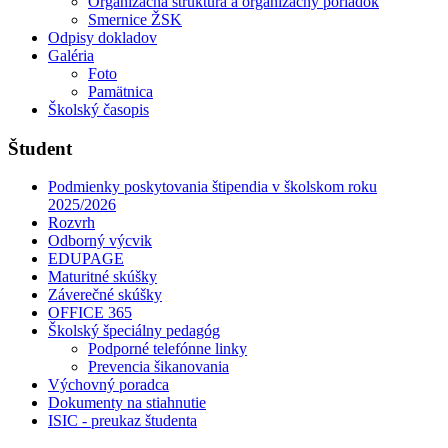
Organizačná štruktúra a organizačný poriadok
Smernice ŽSK
Odpisy dokladov
Galéria
Foto
Pamätnica
Školský časopis
Študent
Podmienky poskytovania štipendia v školskom roku
2025/2026
Rozvrh
Odborný výcvik
EDUPAGE
Maturitné skúšky
Záverečné skúšky
OFFICE 365
Školský špeciálny pedagóg
Podporné telefónne linky
Prevencia šikanovania
Výchovný poradca
Dokumenty na stiahnutie
ISIC - preukaz študenta