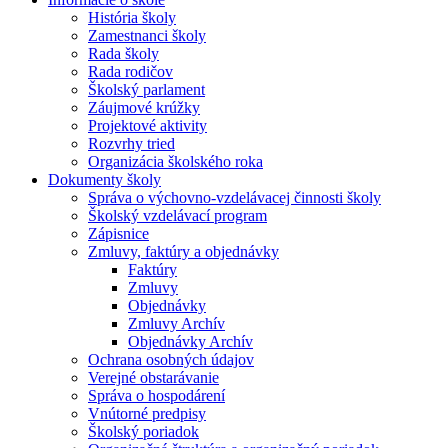
História školy
Zamestnanci školy
Rada školy
Rada rodičov
Školský parlament
Záujmové krúžky
Projektové aktivity
Rozvrhy tried
Organizácia školského roka
Dokumenty školy
Správa o výchovno-vzdelávacej činnosti školy
Školský vzdelávací program
Zápisnice
Zmluvy, faktúry a objednávky
Faktúry
Zmluvy
Objednávky
Zmluvy Archív
Objednávky Archív
Ochrana osobných údajov
Verejné obstarávanie
Správa o hospodárení
Vnútorné predpisy
Školský poriadok