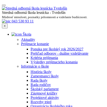
Stredná odborná škola lesnícka - Tvrdošín
Múdrosť minulosti, poznatky prítomnosti a vzdelanie budúcnosti.
043 530 93 11
×
Škola
Aktuality
Prijímacie konanie
Ponuka pre školský rok 2026/2027
Prehľad odborov - duálne vzdelávanie
Kritéria prijímania
Výsledky prijímacieho konania
Informácie o škole
História školy
Zamestnanci školy
Rada školy
Rada rodičov
Školský parlament
Záujmové krúžky
Projektové aktivity
Rozvrhy tried
Organizácia školského roka