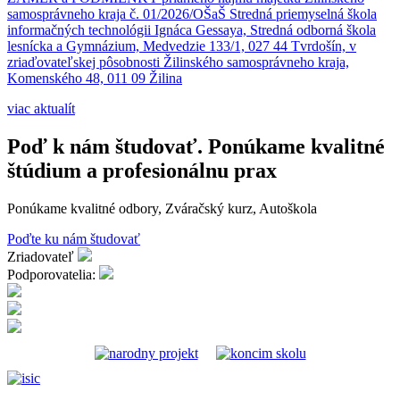
samosprávneho kraja č. 01/2026/OŠaŠ Stredná priemyselná škola
informačných technológii Ignáca Gessaya, Stredná odborná škola
lesnícka a Gymnázium, Medvedzie 133/1, 027 44 Tvrdošín, v
zriaďovateľskej pôsobnosti Žilinského samosprávneho kraja,
Komenského 48, 011 09 Žilina
viac aktualít
Poď k nám študovať. Ponúkame kvalitné
štúdium a profesionálnu prax
Ponúkame kvalitné odbory, Zváračský kurz, Autoškola
Poďte ku nám študovať
Zriadovateľ
Podporovatelia: