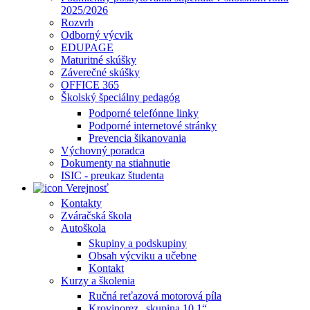
2025/2026
Rozvrh
Odborný výcvik
EDUPAGE
Maturitné skúšky
Záverečné skúšky
OFFICE 365
Školský špeciálny pedagóg
Podporné telefónne linky
Podporné internetové stránky
Prevencia šikanovania
Výchovný poradca
Dokumenty na stiahnutie
ISIC - preukaz študenta
Verejnosť
Kontakty
Zváračská škola
Autoškola
Skupiny a podskupiny
Obsah výcviku a učebne
Kontakt
Kurzy a školenia
Ručná reťazová motorová píla
Krovinorez „skupina 10.1“