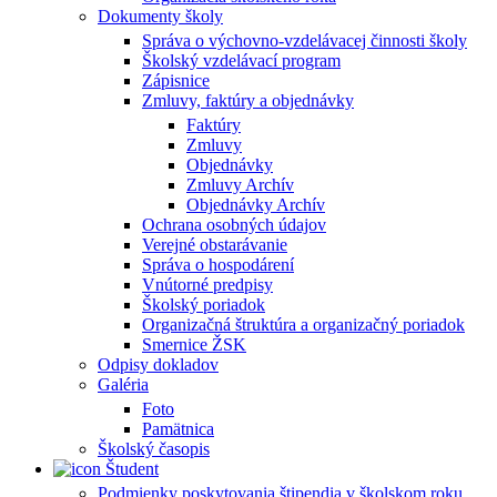
Dokumenty školy
Správa o výchovno-vzdelávacej činnosti školy
Školský vzdelávací program
Zápisnice
Zmluvy, faktúry a objednávky
Faktúry
Zmluvy
Objednávky
Zmluvy Archív
Objednávky Archív
Ochrana osobných údajov
Verejné obstarávanie
Správa o hospodárení
Vnútorné predpisy
Školský poriadok
Organizačná štruktúra a organizačný poriadok
Smernice ŽSK
Odpisy dokladov
Galéria
Foto
Pamätnica
Školský časopis
Študent
Podmienky poskytovania štipendia v školskom roku