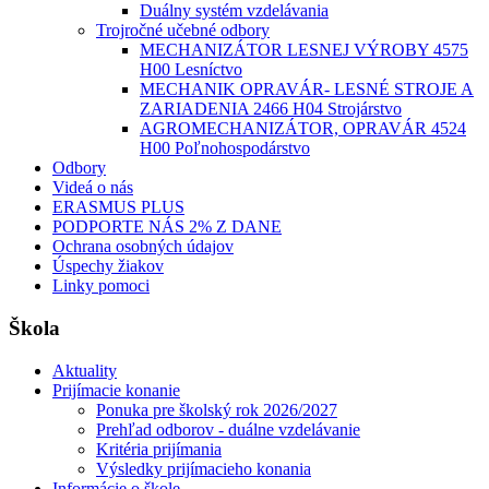
Duálny systém vzdelávania
Trojročné učebné odbory
MECHANIZÁTOR LESNEJ VÝROBY 4575
H00 Lesníctvo
MECHANIK OPRAVÁR- LESNÉ STROJE A
ZARIADENIA 2466 H04 Strojárstvo
AGROMECHANIZÁTOR, OPRAVÁR 4524
H00 Poľnohospodárstvo
Odbory
Videá o nás
ERASMUS PLUS
PODPORTE NÁS 2% Z DANE
Ochrana osobných údajov
Úspechy žiakov
Linky pomoci
Škola
Aktuality
Prijímacie konanie
Ponuka pre školský rok 2026/2027
Prehľad odborov - duálne vzdelávanie
Kritéria prijímania
Výsledky prijímacieho konania
Informácie o škole